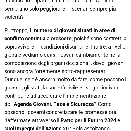
abbiano un impatto in un mondo in cui i conflitti
sembrano solo peggiorare in scenari sempre più
violenti?
Purtroppo,
il numero di giovani situati in aree di
conflitto continua a crescere
, poiché sono costretti a
sopravvivere in condizioni disumane. Inoltre, a livello
globale vediamo quasi nessun cambiamento nella
composizione degli organi decisionali, dove i giovani
sono ancora fortemente sotto-rappresentati.
Dunque, se c’è ancora molto da fare, come possono i
governi, gli stati, la società civile e i singoli individui
contribuire ad accelerare l’implementazione
dell’
Agenda Giovani, Pace e Sicurezza
? Come
possono i governi concretizzare le promesse ora
riaffermate attraverso il
Patto per il Futuro 2024
e i
suoi
impegni dell’Azione 20
? Solo ascoltando