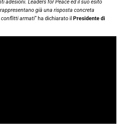
 adesioni. Leaders for Peace ed il suo esito
, rappresentano già una risposta concreta
conflitti armati
” ha dichiarato il
Presidente di