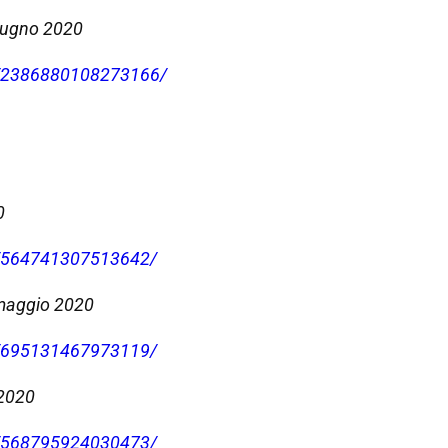
iugno 2020
s/2386880108273166/
0
s/564741307513642/
 maggio 2020
s/695131467973119/
 2020
s/568795924030473/