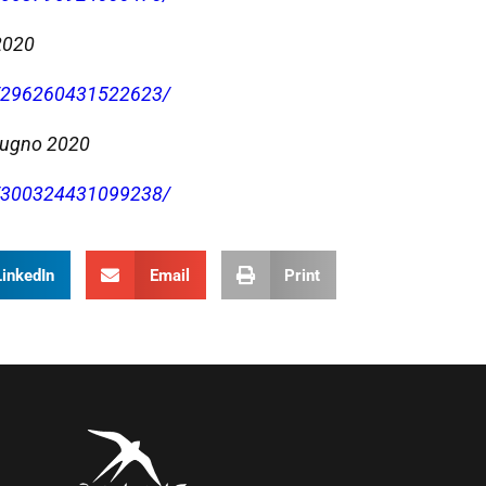
 2020
s/296260431522623/
iugno 2020
s/300324431099238/
LinkedIn
Email
Print