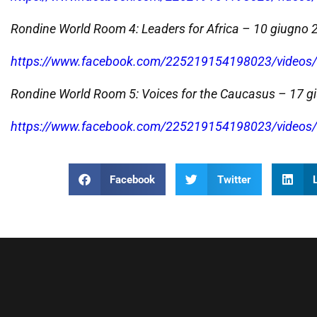
Rondine World Room 4: Leaders for Africa – 10 giugno
https://www.facebook.com/225219154198023/video
Rondine World Room 5: Voices for the Caucasus – 17 g
https://www.facebook.com/225219154198023/video
Facebook
Twitter