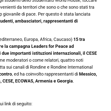
 gli studenti dello Studentato World House, toccare
ovenienti da territori che sono o che sono stati tra
hip giovanile di pace. Per questo è stata lanciata
studenti, ambasciatori, rappresentanti di
editerraneo, Europa, Africa, Caucaso)
15 tra
are la campagna Leaders for Peace ad
due importanti istituzioni internazionali, il CESE
ome moderatori o come relatori, quattro noti
etta sui canali di Rondine e Rondine International
contro
, ed ha coinvolto rappresentanti di
Messico,
nia, CESE, ECOWAS, Armenia e Georgia
.
i link di seguito: