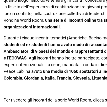
quanto luogo fisico dove tenere gli incontri, conoscere
la fisicità dell’esperienza di coabitazione tra giovani pr
loro in conflitto, nella costruzione collettiva di leaders
Rondine World Room,
una serie di incontri online tra 
organizzazioni internazionali
.
Durante i cinque incontri tematici (Americhe, Bacino m
studenti ed ex studenti hanno avuto modo di raccont
Ambasciatori di 9 paesi del mondo e rappresentanti di 
e l’ECOWAS
. Agli incontri hanno inoltre partecipato, c
esperti internazionali. La serie, mandata in onda in dir
Peace Lab, ha avuto
una media di 1060 spettatori a in
Colombia, Giordania, Italia, Francia, Slovenia, Litua
Per rivedere gli incontri della serie World Room, clicca su