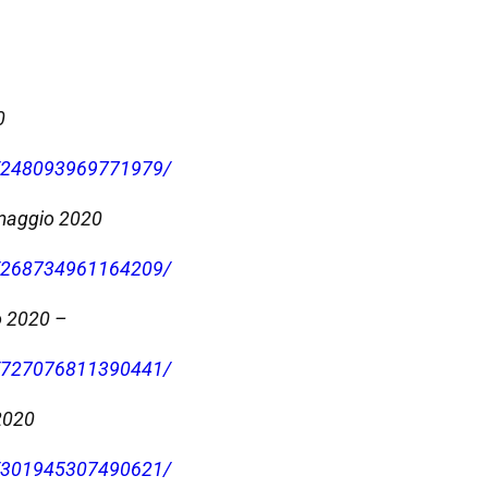
0
s/248093969771979/
 maggio 2020
s/268734961164209/
o 2020 –
s/727076811390441/
2020
s/301945307490621/