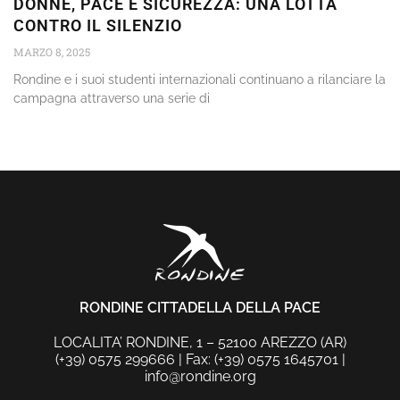
DONNE, PACE E SICUREZZA: UNA LOTTA
CONTRO IL SILENZIO
MARZO 8, 2025
Rondine e i suoi studenti internazionali continuano a rilanciare la
campagna attraverso una serie di
RONDINE CITTADELLA DELLA PACE
LOCALITA’ RONDINE, 1 – 52100 AREZZO (AR)
(+39) 0575 299666 | Fax: (+39) 0575 1645701 |
info@rondine.org