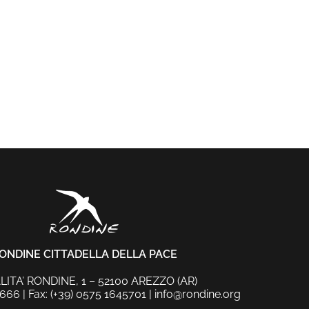
ONDINE CITTADELLA DELLA PACE
ITA’ RONDINE, 1 – 52100 AREZZO (AR)
666 | Fax: (+39) 0575 1645701 |
info@rondine.org